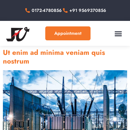
0172-4780856
+91 9569370856
Appointment
About Us
Our Work
Contact Us
Ut enim ad minima veniam quis
nostrum